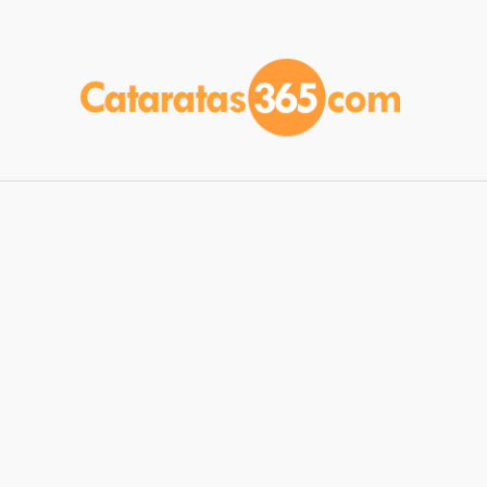
Saltar
al
contenido