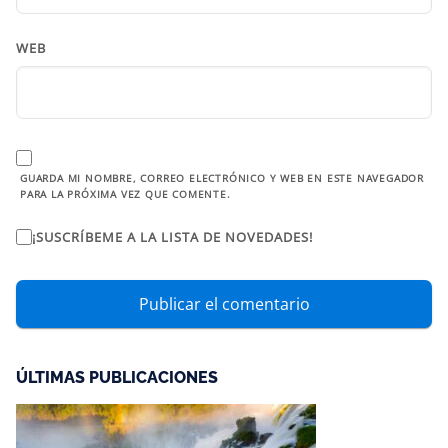
WEB
GUARDA MI NOMBRE, CORREO ELECTRÓNICO Y WEB EN ESTE NAVEGADOR
PARA LA PRÓXIMA VEZ QUE COMENTE.
¡SUSCRÍBEME A LA LISTA DE NOVEDADES!
ÚLTIMAS PUBLICACIONES