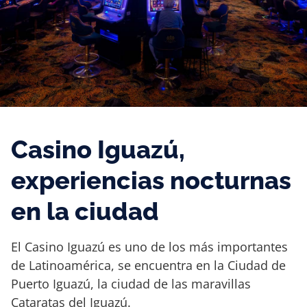
Casino Iguazú,
experiencias nocturnas
en la ciudad
El Casino Iguazú es uno de los más importantes
de Latinoamérica, se encuentra en la Ciudad de
Puerto Iguazú, la ciudad de las maravillas
Cataratas del Iguazú.