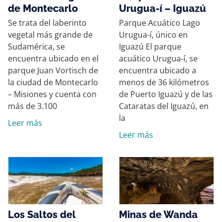
de Montecarlo
Urugua-í – Iguazú
Se trata del laberinto
Parque Acuático Lago
vegetal más grande de
Urugua-í, único en
Sudamérica, se
Iguazú El parque
encuentra ubicado en el
acuático Urugua-í, se
parque Juan Vortisch de
encuentra ubicado a
la ciudad de Montecarlo
menos de 36 kilómetros
– Misiones y cuenta con
de Puerto Iguazú y de las
más de 3.100
Cataratas del Iguazú, en
la
Leer más
Leer más
Los Saltos del
Minas de Wanda