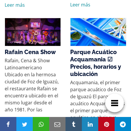
Leer más
Leer más
Rafain Cena Show
Parque Acuático
Acquamania ☑
Rafain, Cena & Show
Precios, horarios y
Latinoamericano
ubicación
Ubicado en la hermosa
ciudad de Foz de Iguazú,
Acquamania, el primer
el restaurante Rafain se
parque acuático de Foz
encuentra ubicado en el
de Iguazú El parque
mismo lugar desde el
acuático Acquamania, es
año 1981. Por las
el primer parque
acuático en abrir sus
Leer más
puertas en la zona de la